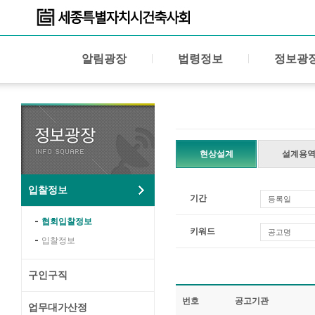
알림광장
법령정보
정보광
현상설계
설계용
입찰정보
기간
등록일
협회입찰정보
키워드
공고명
입찰정보
구인구직
번호
공고기관
업무대가산정