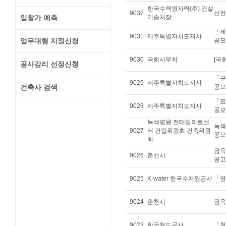
한국수력원자력(주) 건설
9032
신한
입찰가 예측
기술처장
「제
9031
제주특별자치도지사
업무대행 지정신청
공모
9030
국회사무처
[국
공사감리 선정신청
「구
9029
제주특별자치도지사
건축사 검색
공모
「표
9028
제주특별자치도지사
공모
녹색병원 전태일의료센
녹색
9027
터 건립위원회 건축위원
공모
회
금옥
9026
춘천시
공고
9025
K-water 한국수자원공사
「영
9024
춘천시
금옥
9023
한국철도공사
「철