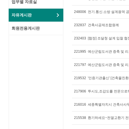
업무별 자료실
248006
전기.통신.소방 설계용역 
자유게시판
232837
건축사공제조합원께
회원전용게시판
232403
[협정] 조달청 설계 입찰 
221995
예산군립도서관 증축 및 리
221797
예산군립도서관 증축 및 리
219532
'인증기관출신' [건축물친환
217906
투시도,조감도를 전문으로
216016
세종특별자치시 건축사사무
215538
환기하세요~전열교환기 전문