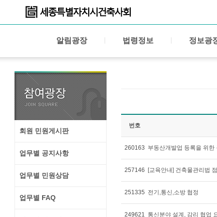
알림광장
법령정보
정보광
번호
회원 민원게시판
260163
부동산개발업 등록을 위한 
업무별 공지사항
257146
[교육안내] 건축물관리법 
업무별 민원상담
251335
전기,통신,소방 협정
업무별 FAQ
249621
통신분야 설계, 감리 협업 