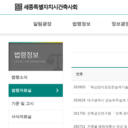
알림광장
법령정보
정보광
번호
법령소식
263955
「육상양식장표준설계기술
법령자료실
263629
대구광역시 성능위주설계 가
기준 및 고시
261750
서식자료실
260731