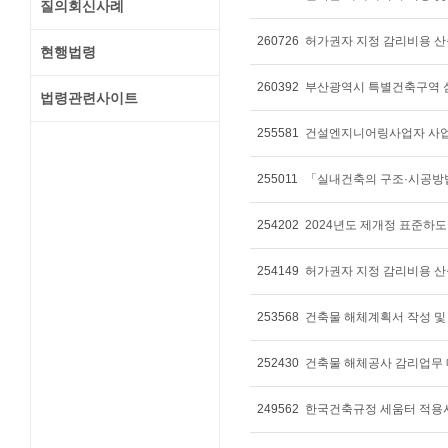
질의회신사례
260726
허가권자 지정 감리비용 산출
현행법령
260392
부산광역시 특별건축구역 심
법령관련사이트
255581
건설엔지니어링사업자 사업
255011
「실내건축의 구조·시공방법
254202
2024년도 제개정 표준하
254149
허가권자 지정 감리비용 산출
253568
252430
건축물 해체공사 감리업무 
249562
한국건축규정 세움터 적용사