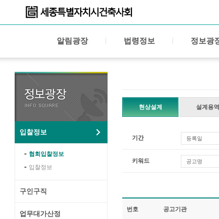
알림광장
법령정보
정보광
현상설계
설계용
입찰정보
기간
등록일
협회입찰정보
키워드
공고명
입찰정보
구인구직
번호
공고기관
업무대가산정