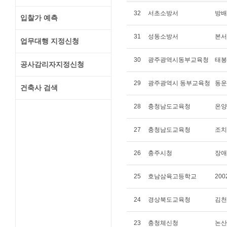
32
서초소방서
방배
입찰가 예측
31
성동소방서
본서
업무대행 지정신청
30
광주광역시동부교육청
태봉
공사감리자지정신청
29
광주광역시 동부교육청
동운
건축사 검색
28
충청남도교육청
온양
27
충청남도교육청
조치
26
충주시청
장애
25
호남삼육고등학교
20
24
경상북도교육청
김천
23
충청체신청
논산