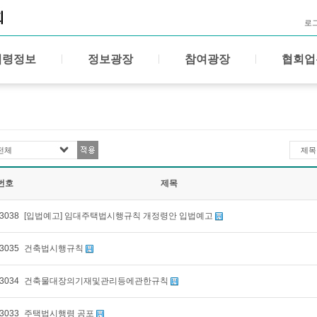
로
법령정보
정보광장
참여광장
협회업
전체
제목
번호
제목
3038
[입법예고] 임대주택법시행규칙 개정령안 입법예고
3035
건축법시행규칙
3034
건축물대장의기재및관리등에관한규칙
3033
주택법시행령 공포