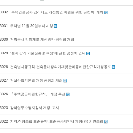
3032
˝주택건설공사 감리제도 개선방안 마련을 위한 공청회˝ 개최
3031
주택법 11월 30일부터 시행
3030
건축공사 감리제도 개선방안 공청회 개최
3029
"설계,감리 기술진흥및 육성"에 관한 공청회 안내
3028
건축법시행규칙·건축물대장의기재및관리등에관한규칙개정공포
3027
건설산업기본법 개정 공청회 개최
3026
「주택공급에관한규칙」 개정 추진
3023
감리업무수행지침서 개정. 고시
3022
지역.직장조합 표준규약, 표준공사계약서 제정(안) 의견조회