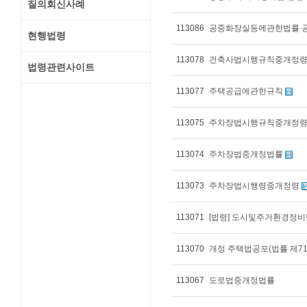
질의회신사례
113086
공중화장실등에관한법률 공포(2
현행법령
113078
건축사법시행규칙중개정
법령관련사이트
113077
주택공급에관한규칙
113075
주차장법시행규칙중개정
113074
주차장법중개정법률
113073
주차장법시행령중개정령
113071
[법령] 도시및주거환경정비
113070
개정 주택법공포(법률 제7156호
113067
도로법중개정법률