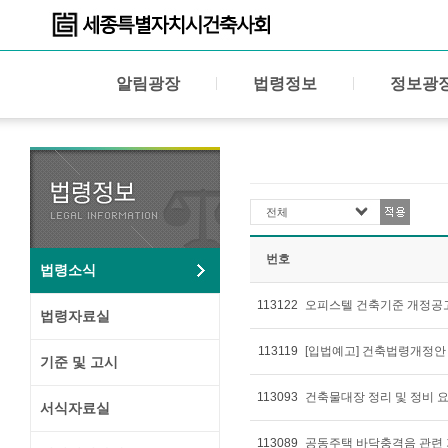
알림광장
법령정보
정보광
전체
번호
법령소식
113122
오피스텔 건축기준 개정공고(0
법령자료실
113119
[입법예고] 건축법령개정안 입
기준 및 고시
113093
건축물대장 정리 및 정비 
서식자료실
113089
공동주택 바닥충격음 관련 